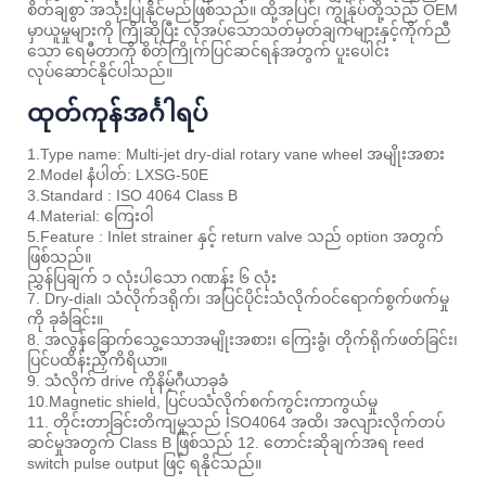
စိတ်ချစွာ အသုံးပြုနိုင်မည်ဖြစ်သည်။ ထို့အပြင်၊ ကျွန်ုပ်တို့သည် OEM
မှာယူမှုများကို ကြိုဆိုပြီး လိုအပ်သောသတ်မှတ်ချက်များနှင့်ကိုက်ညီ
သော ရေမီတာကို စိတ်ကြိုက်ပြင်ဆင်ရန်အတွက် ပူးပေါင်း
လုပ်ဆောင်နိုင်ပါသည်။
ထုတ်ကုန်အင်္ဂါရပ်
1.Type name: Multi-jet dry-dial rotary vane wheel အမျိုးအစား
2.Model နံပါတ်: LXSG-50E
3.Standard : ISO 4064 Class B
4.Material: ကြေးဝါ
5.Feature : Inlet strainer နှင့် return valve သည် option အတွက်
ဖြစ်သည်။
ညွှန်ပြချက် ၁ လုံးပါသော ဂဏန်း ၆ လုံး
7. Dry-dial၊ သံလိုက်ဒရိုက်၊ အပြင်ပိုင်းသံလိုက်ဝင်ရောက်စွက်ဖက်မှု
ကို ခုခံခြင်း။
8. အလွန်ခြောက်သွေ့သောအမျိုးအစား၊ ကြေးခွံ၊ တိုက်ရိုက်ဖတ်ခြင်း၊
ပြင်ပထိန်းညှိကိရိယာ။
9. သံလိုက် drive ကိုနိမ့်ဂီယာခုခံ
10.Magnetic shield, ပြင်ပသံလိုက်စက်ကွင်းကာကွယ်မှု
11. တိုင်းတာခြင်းတိကျမှုသည် ISO4064 အထိ၊ အလျားလိုက်တပ်
ဆင်မှုအတွက် Class B ဖြစ်သည် 12. တောင်းဆိုချက်အရ reed
switch pulse output ဖြင့် ရနိုင်သည်။