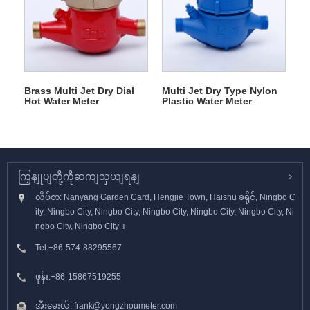
Brass Multi Jet Dry Dial
Multi Jet Dry Type Nylon
Hot Water Meter
Plastic Water Meter
ကြှနျုပျတို့ကိုဆကျသှယျရနျ
လိပ်စာ: Nanyang Garden Card, Hengjie Town, Haishu ခရိုင်, Ningbo C
ity, Ningbo City, Ningbo City, Ningbo City, Ningbo City, Ningbo City, Ni
ngbo City, Ningbo City ။
Tel:
+86-574-88295567
ဖုန်း:
+86-15867519255
အီးမေးလ်:
frank@yongzhoumeter.com