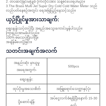
2. တပ်ဆင်ခြင်းမပြုမီ ပိုက်လိုင်းအား သန့်စင်ပေးရပါမည်။
3.The Brass Multi Jet Super Dry Cold Cold Water Meter သည်
လည်ပတ်နေစဉ်အတွင်း ရေအမြဲပြည့်နေသင့်သည်။
ယှဉ်ပြိုင်မှုအားသာချက်:
စျေးနှုန်းသင့်တင့်ပြီး အရည်အသွေးကောင်းမွန်ပါသည်။
ကြာရှည်အာမခံပါသည်။
100% စမ်းသပ်ပြီးပါပြီ။
အချိန်မီပေးပို့ခြင်း။
သတင်းအချက်အလက်
အနည်းဆုံး မှာယူမှု
500pcs
အရေအတွက်-
စျေးနှုန်း:
ထုပ်ပိုးမှုအသေးစိတ်
အဖြူရောင်သေတ္တာနှင့်ပုံး
အပ်ငွေလက်ခံရရှိပြီးနောက် 15-30
ပို့ဆောင်ချိန်:
ရက်