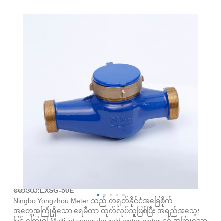
Brass Multi Jet Super Dry Cold Water Meter
မော်ဒယ်:LXSG-50E
Ningbo Yongzhou Meter သည် တရုတ်နိုင်ငံအခြေစိုက်
အတွေ့အကြုံရှိသော ရေမီတာ ထုတ်လုပ်သူဖြစ်ပြီး အရည်အသွေး
မြင့် ကြေးဝါ Multi jet super dry cold water meter နှင့် အခြားသော