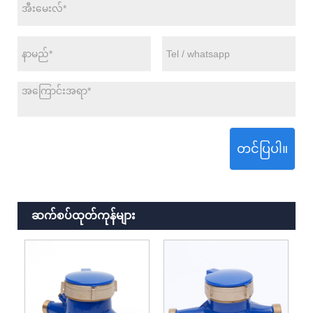
တင်ပြပါ။
ဆက်စပ်ထုတ်ကုန်များ