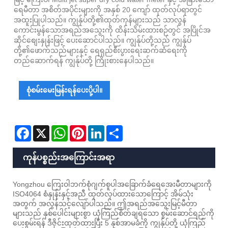
ရေမီတာ အစိတ်အပိုင်းများကို အနှစ် 20 ကျော် ထုတ်လုပ်ရာတွင်
အထူးပြုပါသည်။ ကျွန်ုပ်တို့၏ထုတ်ကုန်များသည် သာလွန်
ကောင်းမွန်သောအရည်အသွေးကို ထိန်းသိမ်းထားစဉ်တွင် အပြိုင်အ
ဆိုင်စျေးနှုန်းဖြင့် ပေးဆောင်ပါသည်။ ကျွန်ုပ်တို့သည် ကျွန်ုပ်
တို့၏ဖောက်သည်များနှင့် ရေရှည်စီးပွားရေးဆက်ဆံရေးကို
တည်ဆောက်ရန် ကျွန်ုပ်တို့ ကြိုးစားနေပါသည်။
စုံစမ်းမေးမြန်းရန်ပေးပို့ပါ။
Facebook
X
WhatsApp
Pinterest
LinkedIn
Share
ကုန်ပစ္စည်းအကြောင်းအရာ
Yongzhou ကြေးဝါဘက်စုံဂျက်စူပါအခြောက်ခံရေအေးမီတာများကို
ISO4064 စံနှုန်းနှင့်အညီ ထုတ်လုပ်ထားသောကြောင့် အိမ်သုံး
အတွက် အလွန်သင့်လျော်ပါသည်။ ဤအရည်အသွေးမြင့်မီတာ
များသည် နှစ်ပေါင်းများစွာ ယုံကြည်စိတ်ချရသော စွမ်းဆောင်ရည်ကို
ပေးစွမ်းရန် ဒီဇိုင်းထုတ်ထားပြီး 5 နှစ်အာမခံကို ကျွန်ုပ်တို့ ယုံကြည်