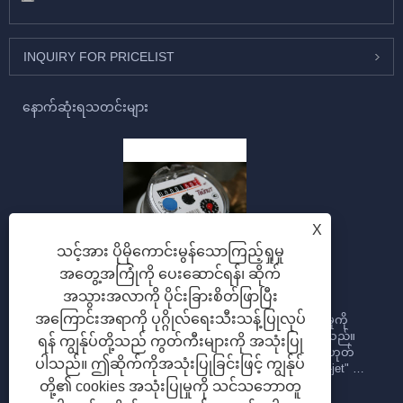
INQUIRY FOR PRICELIST
နောက်ဆုံးရသတင်းများ
X
သင့်အား ပိုမိုကောင်းမွန်သောကြည့်ရှုမှု
Multi jet water meter ဆိုတာဘာလဲ။
အတွေ့အကြုံကို ပေးဆောင်ရန်၊ ဆိုက်
အသွားအလာကို ပိုင်းခြားစိတ်ဖြာပြီး
2023/09/28
အကြောင်းအရာကို ပုဂ္ဂိုလ်ရေးသီးသန့်ပြုလုပ်
Multi-jet Water meter သည် ပိုက်လိုင်းမှတဆင့် ရေစီးဆင်းမှုကို
တိုင်းတာရန် ဒီဇိုင်းထုတ်ထားသော ရေမီတာအမျိုးအစားဖြစ်သည်။
ရန် ကျွန်ုပ်တို့သည် ကွတ်ကီးများကို အသုံးပြု
ရေစီးဆင်းမှုနှုန်းကို တိုင်းတာရန် ရေဂျက်လေယာဉ်များ သို့မဟုတ်
ပါသည်။ ဤဆိုက်ကိုအသုံးပြုခြင်းဖြင့် ကျွန်ုပ်
စမ်းချောင်းများစွာကို အသုံးပြုထားသောကြောင့် ၎င်းကို "multi-jet" ဟု
ခေါ်သည်။ ဤသည်မှာ multi-jet water meter ၏ အဓိကအင်္ဂါရပ်များနှင့်
တို့၏ cookies အသုံးပြုမှုကို သင်သဘောတူ
လက္ခဏာများဖြစ်သည်။