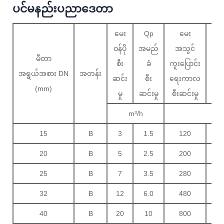
ပင်မနည်းပညာဒေတာ
မေး
Qp
မေး
Qm
ဝန်ပို
အမည်
အသွင်
မင်
မီတာ
စီး
ခံ
ကူးပြောင်း
စီး
အရွယ်အစား DN
အတန်း
ဆင်း
စီး
ရေးကာလ
ဆင်
(mm)
မှု
ဆင်းမှု
စီးဆင်းမှု
မှု
m³/h
L/
15
B
3
1.5
120
30
20
B
5
2.5
200
50
25
B
7
3.5
280
70
32
B
12
6.0
480
12
40
B
20
10
800
20