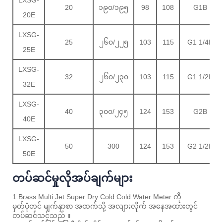
LXSG-
20
၁၉၀/၁၉၅
98
108
G1B
20E
LXSG-
25
၂၆၀/၂၂၅
103
115
G1 1/4B
25E
LXSG-
32
၂၆၀/၂၃၀
103
115
G1 1/2B
32E
LXSG-
40
၃၀၀/၂၄၅
124
153
G2B
40E
LXSG-
50
300
124
153
G2 1/2B
50E
တပ်ဆင်မှုလိုအပ်ချက်များ
1.Brass Multi Jet Super Dry Cold Cold Water Meter ကို
မှတ်ပုံတင် မျက်နှာစာ အထက်သို့ အလျားလိုက် အနေအထားတွင်
တပ်ဆင်သင့်သည် ။