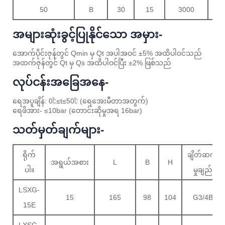
50
B
30
15
3000
အများဆုံးခွင့်ပြုနိုင်သော အမှား-
အောက်ပိုင်းဇုန်တွင် Qmin မှ Qt အပါအဝင် ±5% အထိပါဝင်သည်
အထက်ဇုန်တွင် Qt မှ Qs အထိပါဝင်ပြီး ±2% ဖြစ်သည်
လုပ်ငန်းအခြေအနေ-
ရေအပူချိန်: 0℃≤t≤50℃ (ရေအေးမီတာအတွက်)
ရေဖိအား- ≤10bar (တောင်းဆိုမှုအရ 16bar)
သတ်မှတ်ချက်များ-
ရိုက်
ချိတ်ဆက်
အရွယ်အစား
L
B
H
ပါ။
မှုချည်
LSXG-
15
165
98
104
G3/4B
15E