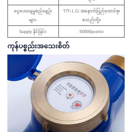
ငွေပေးချေမှုစည်းမျဉ်း
T/T၊ L C၊ အနောက်ပြည်ထောင်စု၊
များ-
စသည်တို့။
Supply နိုင်ခြင်း:
50000pcs/လ
ကုန်ပစ္စည်းအသေးစိတ်