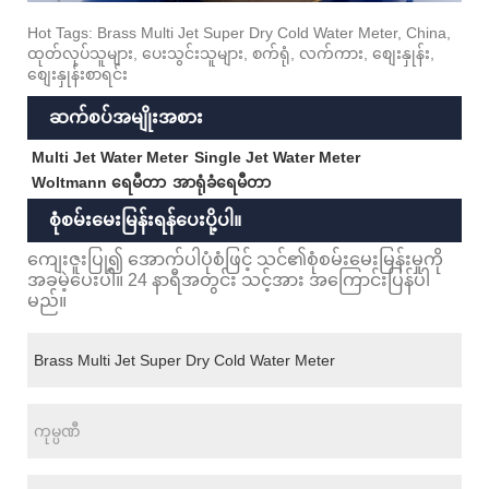
Hot Tags: Brass Multi Jet Super Dry Cold Water Meter, China,
ထုတ်လုပ်သူများ, ပေးသွင်းသူများ, စက်ရုံ, လက်ကား, စျေးနှုန်း,
စျေးနှုန်းစာရင်း
ဆက်စပ်အမျိုးအစား
Multi Jet Water Meter
Single Jet Water Meter
Woltmann ရေမီတာ
အာရုံခံရေမီတာ
စုံစမ်းမေးမြန်းရန်ပေးပို့ပါ။
ကျေးဇူးပြု၍ အောက်ပါပုံစံဖြင့် သင်၏စုံစမ်းမေးမြန်းမှုကို
အခမဲ့ပေးပါ။ 24 နာရီအတွင်း သင့်အား အကြောင်းပြန်ပါ
မည်။