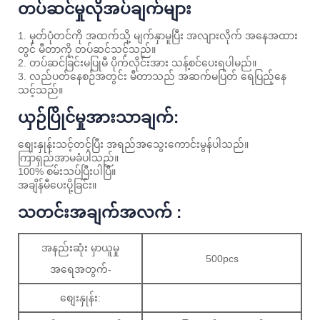
တပ်ဆင်မှုလိုအပ်ချက်များ
1. မှတ်ပုံတင်ကို အထက်သို့ မျက်နှာမူပြီး အလျားလိုက် အနေအထား
တွင် မီတာကို တပ်ဆင်သင့်သည်။
2. တပ်ဆင်ခြင်းမပြုမီ ပိုက်လိုင်းအား သန့်စင်ပေးရပါမည်။
3. လည်ပတ်နေစဉ်အတွင်း မီတာသည် အဆက်မပြတ် ရေပြည့်နေ
သင့်သည်။
ယှဉ်ပြိုင်မှုအားသာချက်:
စျေးနှုန်းသင့်တင့်ပြီး အရည်အသွေးကောင်းမွန်ပါသည်။
ကြာရှည်အာမခံပါသည်။
100% စမ်းသပ်ပြီးပါပြီ။
အချိန်မီပေးပို့ခြင်း။
သတင်းအချက်အလက် :
အနည်းဆုံး မှာယူမှု
500pcs
အရေအတွက်-
စျေးနှုန်း: