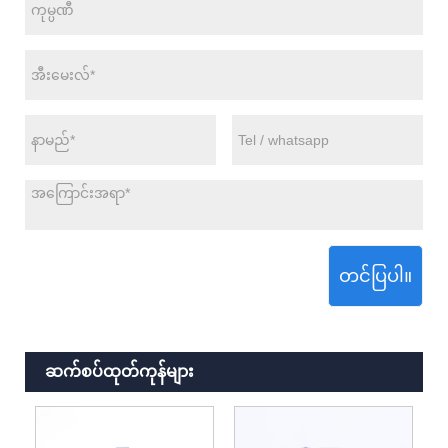
တင်ပြပါ။
ဆက်စပ်ထုတ်ကုန်များ