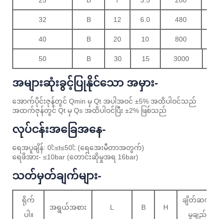
25
B
7
3.5
280
70
32
B
12
6.0
480
12
40
B
20
10
800
20
50
B
30
15
3000
အများဆုံးခွင့်ပြုနိုင်သော အမှား-
အောက်ပိုင်းဇုန်တွင် Qmin မှ Qt အပါအဝင် ±5% အထိပါဝင်သည်
အထက်ဇုန်တွင် Qt မှ Qs အထိပါဝင်ပြီး ±2% ဖြစ်သည်
လုပ်ငန်းအခြေအနေ-
ရေအပူချိန်: 0℃≤t≤50℃ (ရေအေးမီတာအတွက်)
ရေဖိအား- ≤10bar (တောင်းဆိုမှုအရ 16bar)
သတ်မှတ်ချက်များ-
ရိုက်
ချိတ်ဆက်
အရွယ်အစား
L
B
H
ပါ။
မှုချည်