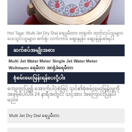
Hot Tags: Multi Jet Dry Dial ရေပူမီတာ၊ တရုတ်၊ ထုတ်လုပ်သူများ၊
ပေးသွင်းသူများ၊ စက်ရုံ၊ လက်ကား၊ ဈေးနှုန်း၊ စျေးနှုန်းစာရင်း
ဆက်စပ်အမျိုးအစား
Multi Jet Water Meter
Single Jet Water Meter
Woltmann ရေမီတာ
အာရုံခံရေမီတာ
စုံစမ်းမေးမြန်းရန်ပေးပို့ပါ။
ကျေးဇူးပြု၍ အောက်ပါပုံစံဖြင့် သင်၏စုံစမ်းမေးမြန်းမှုကို
အခမဲ့ပေးပါ။ 24 နာရီအတွင်း သင့်အား အကြောင်းပြန်ပါ
မည်။