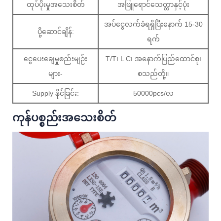
ထုပ်ပိုးမှုအသေးစိတ်
အဖြူရောင်သေတ္တာနှင့်ပုံး
အပ်ငွေလက်ခံရရှိပြီးနောက် 15-30
ပို့ဆောင်ချိန်:
ရက်
ငွေပေးချေမှုစည်းမျဉ်း
T/T၊ L C၊ အနောက်ပြည်ထောင်စု၊
များ-
စသည်တို့။
Supply နိုင်ခြင်း:
50000pcs/လ
ကုန်ပစ္စည်းအသေးစိတ်