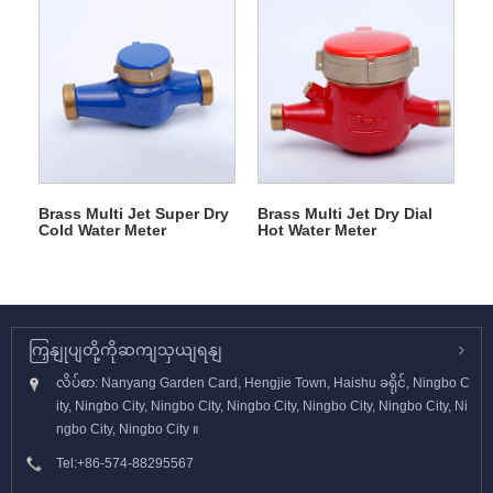
Brass Multi Jet Super Dry
Brass Multi Jet Dry Dial
Cold Water Meter
Hot Water Meter
ကြှနျုပျတို့ကိုဆကျသှယျရနျ
လိပ်စာ: Nanyang Garden Card, Hengjie Town, Haishu ခရိုင်, Ningbo C
ity, Ningbo City, Ningbo City, Ningbo City, Ningbo City, Ningbo City, Ni
ngbo City, Ningbo City ။
Tel:
+86-574-88295567