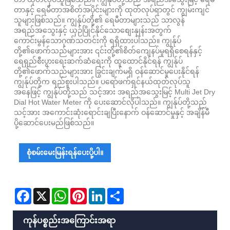
တာနှင့် ရေမီတာအစိတ်အပိုင်းများကို ထုတ်လုပ်ရာတွင် ကျွမ်းကျင်
သူများဖြစ်သည်။ ကျွန်ုပ်တို့၏ ရေမီတာများသည် သာလွန်
အရည်အသွေးနှင့် ယှဉ်ပြိုင်နိုင်သောစျေးနှုန်းအတွက်
ကောင်းမွန်သောဂုဏ်သတင်းကို ရရှိထားပါသည်။ ကျွန်ုပ်
တို့၏ဖောက်သည်များအား ၎င်းတို့၏စိတ်ကျေနပ်မှုရရှိစေရန်နှင့်
ရေရှည်စီးပွားရေးဆက်ဆံရေးကို ထူထောင်နိုင်ရန် ကျွန်ုပ်
တို့၏ဖောက်သည်များအား ခြွင်းချက်မရှိ ဝန်ဆောင်မှုပေးနိုင်ရန်
ကျွန်ုပ်တို့က ရည်စူးပါသည်။ ပရော်ဖက်ရှင်နယ်ထုတ်လုပ်သူ
အနေဖြင့် ကျွန်ုပ်တို့သည် သင့်အား အရည်အသွေးမြင့် Multi Jet Dry
Dial Hot Water Meter ကို ပေးဆောင်လိုပါသည်။ ကျွန်ုပ်တို့သည်
သင့်အား အကောင်းဆုံးရောင်းချပြီးနောက် ဝန်ဆောင်မှုနှင့် အချိန်မီ
ပို့ဆောင်ပေးမည်ဖြစ်သည်။
စုံစမ်းမေးမြန်းရန်ပေးပို့ပါ။
Facebook
X
WhatsApp
Pinterest
LinkedIn
Share
ကုန်ပစ္စည်းအကြောင်းအရာ