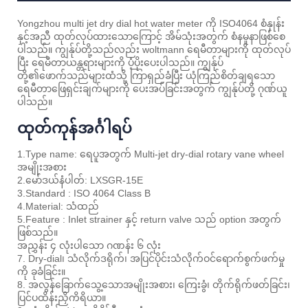
Yongzhou multi jet dry dial hot water meter ကို ISO4064 စံနှုန်း
နှင့်အညီ ထုတ်လုပ်ထားသောကြောင့် အိမ်သုံးအတွက် စံနမူနာဖြစ်စေ
ပါသည်။ ကျွန်ုပ်တို့သည်လည်း woltmann ရေမီတာများကို ထုတ်လုပ်
ပြီး ရေမီတာယန္တရားများကို ပံ့ပိုးပေးပါသည်။ ကျွန်ုပ်
တို့၏ဖောက်သည်များထံသို့ ကြာရှည်ခံပြီး ယုံကြည်စိတ်ချရသော
ရေမီတာဖြေရှင်းချက်များကို ပေးအပ်ခြင်းအတွက် ကျွန်ုပ်တို့ ဂုဏ်ယူ
ပါသည်။
ထုတ်ကုန်အင်္ဂါရပ်
1.Type name: ရေပူအတွက် Multi-jet dry-dial rotary vane wheel
အမျိုးအစား
2.မော်ဒယ်နံပါတ်: LXSGR-15E
3.Standard : ISO 4064 Class B
4.Material: သံထည်
5.Feature : Inlet strainer နှင့် return valve သည် option အတွက်
ဖြစ်သည်။
အညွှန်း ၄ လုံးပါသော ဂဏန်း ၆ လုံး
7. Dry-dial၊ သံလိုက်ဒရိုက်၊ အပြင်ပိုင်းသံလိုက်ဝင်ရောက်စွက်ဖက်မှု
ကို ခုခံခြင်း။
8. အလွန်ခြောက်သွေ့သောအမျိုးအစား၊ ကြေးခွံ၊ တိုက်ရိုက်ဖတ်ခြင်း၊
ပြင်ပထိန်းညှိကိရိယာ။