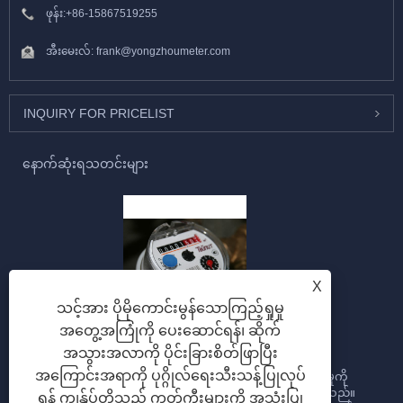
ဖုန်း:
+86-15867519255
အီးမေးလ်:
frank@yongzhoumeter.com
INQUIRY FOR PRICELIST
နောက်ဆုံးရသတင်းများ
X
သင့်အား ပိုမိုကောင်းမွန်သောကြည့်ရှုမှု
Multi jet water meter ဆိုတာဘာလဲ။
အတွေ့အကြုံကို ပေးဆောင်ရန်၊ ဆိုက်
အသွားအလာကို ပိုင်းခြားစိတ်ဖြာပြီး
2023/09/28
အကြောင်းအရာကို ပုဂ္ဂိုလ်ရေးသီးသန့်ပြုလုပ်
Multi-jet Water meter သည် ပိုက်လိုင်းမှတဆင့် ရေစီးဆင်းမှုကို
တိုင်းတာရန် ဒီဇိုင်းထုတ်ထားသော ရေမီတာအမျိုးအစားဖြစ်သည်။
ရန် ကျွန်ုပ်တို့သည် ကွတ်ကီးများကို အသုံးပြု