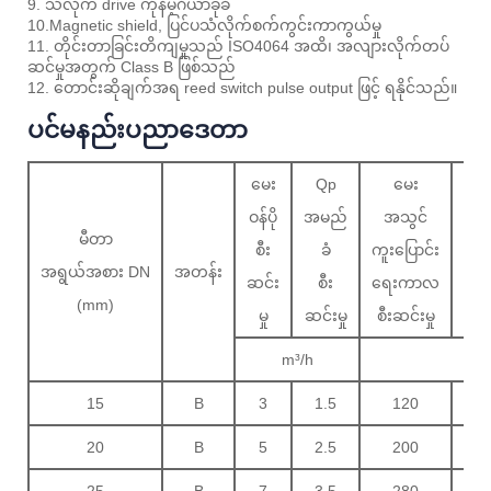
9. သံလိုက် drive ကိုနိမ့်ဂီယာခုခံ
10.Magnetic shield, ပြင်ပသံလိုက်စက်ကွင်းကာကွယ်မှု
11. တိုင်းတာခြင်းတိကျမှုသည် ISO4064 အထိ၊ အလျားလိုက်တပ်
ဆင်မှုအတွက် Class B ဖြစ်သည်
12. တောင်းဆိုချက်အရ reed switch pulse output ဖြင့် ရနိုင်သည်။
ပင်မနည်းပညာဒေတာ
မေး
Qp
မေး
Qm
ဝန်ပို
အမည်
အသွင်
မင်
မီတာ
စီး
ခံ
ကူးပြောင်း
စီး
အရွယ်အစား DN
အတန်း
ဆင်း
စီး
ရေးကာလ
ဆင်
(mm)
မှု
ဆင်းမှု
စီးဆင်းမှု
မှု
m³/h
L/
15
B
3
1.5
120
30
20
B
5
2.5
200
50