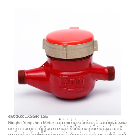
Multi Jet Dry Dial ရေပူမီတာ
မော်ဒယ်:LXSGR-15E
Ningbo Yongzhou Meter သည် စက်မှုလုပ်ငန်းတွင် ဆယ်စုနှစ် နှစ်ခု
ကျော် အတွေ့အကြုံရှိသော တရုတ်နိုင်ငံရှိ ပရော်ဖက်ရှင်နယ် ရေမီ
တာ ထုတ်လုပ်သူဖြစ်သည်။ ကျွန်ုပ်တို့သည် အရည်အသွေးမြင့် ရေမီ